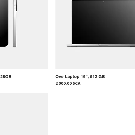
128GB
Ove Laptop 16”, 512 GB
Prix
2 000,00 $CA