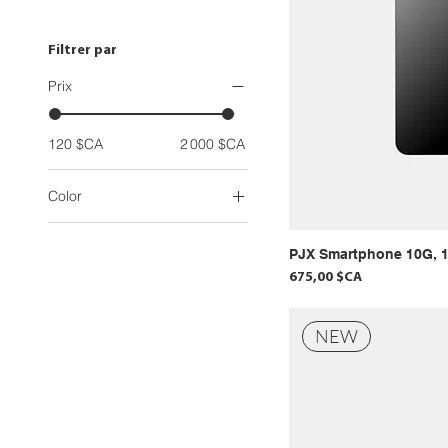
Filtrer par
Prix
120 $CA
2 000 $CA
Color
PJX Smartphone 10G, 
Prix
675,00 $CA
NEW