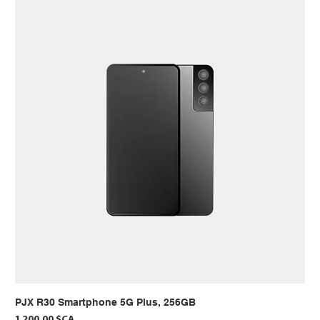
PJX R30 Smartphone 5G Plus, 256GB
Prix
1 200,00 $CA