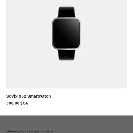
Sovix X52 Smartwatch
Prix
500,00 $CA
Abonnez-vous à notre infolettre.