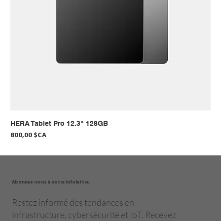
HERA Tablet Pro 12.3" 128GB
Prix
800,00 $CA
Abonnez-vous à notre infolettre.
Restez informé des tendances en
infrastructure, cybersécurité et IoT. Recevez