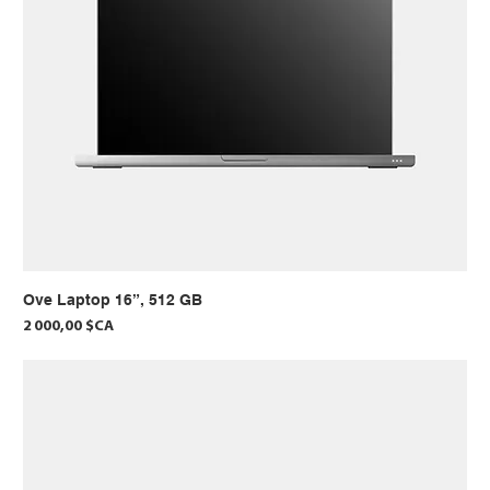
Ove Laptop 16”, 512 GB
Prix
2 000,00 $CA