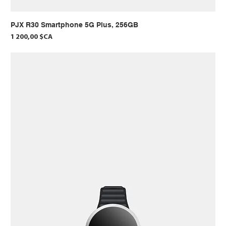
PJX R30 Smartphone 5G Plus, 256GB
Prix
1 200,00 $CA