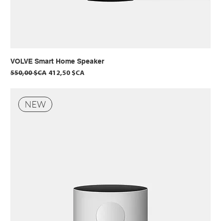
VOLVE Smart Home Speaker
Prix original
Prix promotionnel
550,00 $CA
412,50 $CA
NEW