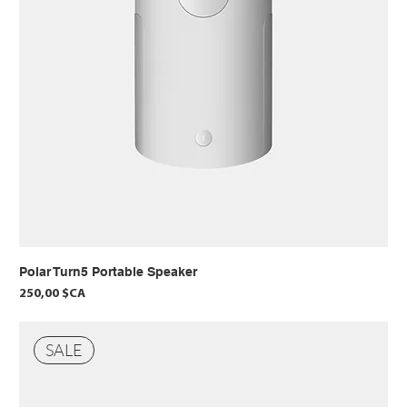
Polar Turn5 Portable Speaker
Prix
250,00 $CA
SALE