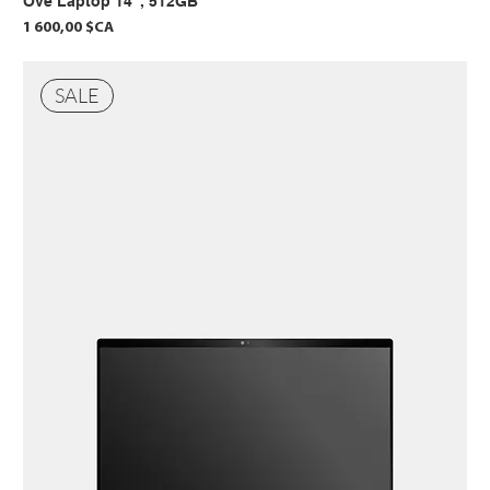
Ove Laptop 14”, 512GB
Prix
1 600,00 $CA
SALE