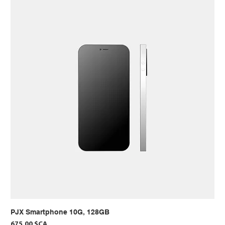
PJX Smartphone 10G, 128GB
Prix
675,00 $CA