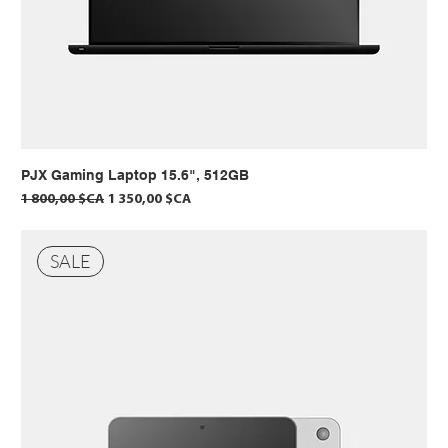
PJX Gaming Laptop 15.6", 512GB
Prix original
Prix promotionnel
1 800,00 $CA
1 350,00 $CA
SALE