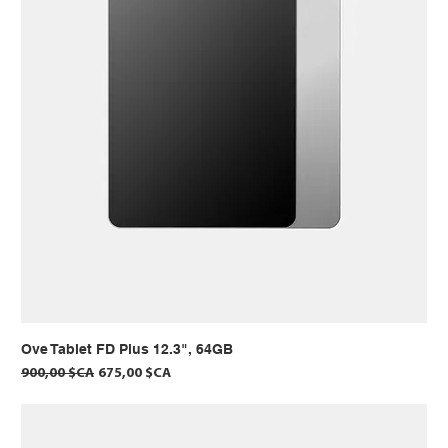
Ove Tablet FD Plus 12.3", 64GB
Prix original
Prix promotionnel
900,00 $CA
675,00 $CA