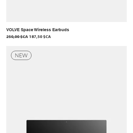
VOLVE Space Wireless Earbuds
Prix original
Prix promotionnel
250,00 $CA
187,50 $CA
NEW