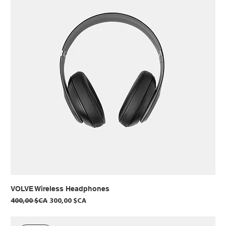
VOLVE Wireless Headphones
Prix original
Prix promotionnel
400,00 $CA
300,00 $CA