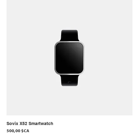
Sovix X52 Smartwatch
Prix
500,00 $CA