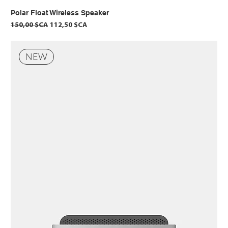
Polar Float Wireless Speaker
Prix original
Prix promotionnel
150,00 $CA
112,50 $CA
NEW