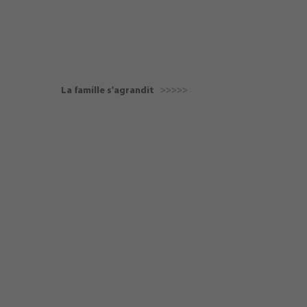
La famille s'agrandit ˃˃˃˃˃